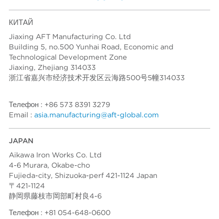
КИТАЙ
Jiaxing AFT Manufacturing Co. Ltd
Building 5, no.500 Yunhai Road, Economic and
Technological Development Zone
Jiaxing, Zhejiang 314033
浙江省嘉兴市经济技术开发区云海路500号5幢314033
Телефон : +86 573 8391 3279
Email :
asia.manufacturing@aft-global.com
JAPAN
Aikawa Iron Works Co. Ltd
4-6 Murara, Okabe-cho
Fujieda-city, Shizuoka-perf 421-1124 Japan
〒421-1124
静岡県藤枝市岡部町村良4-6
Телефон : +81 054-648-0600