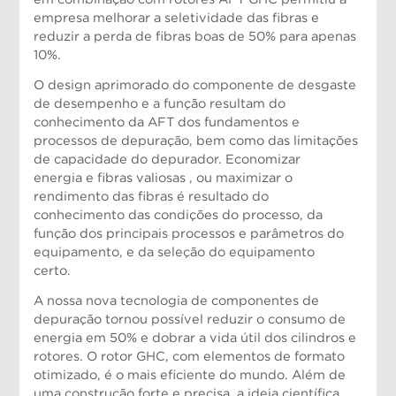
empresa melhorar a seletividade das fibras e
Herman Handoko, Gerente Geral da AFT, Vendas
reduzir a perda de fibras boas de 50% para apenas
Sudeste Asiático
10%.
O design aprimorado do componente de desgaste
de desempenho e a função resultam do
conhecimento da AFT dos fundamentos e
processos de depuração, bem como das limitações
de capacidade do depurador. Economizar
energia e fibras valiosas , ou maximizar o
rendimento das fibras é resultado do
conhecimento das condições do processo, da
função dos principais processos e parâmetros do
Risto Nykanen, Gerente de Projetos
equipamento, e da seleção do equipamento
certo.
A nossa nova tecnologia de componentes de
depuração tornou possível reduzir o consumo de
energia em 50% e dobrar a vida útil dos cilindros e
rotores. O rotor GHC, com elementos de formato
otimizado, é o mais eficiente do mundo. Além de
uma construção forte e precisa, a ideia científica