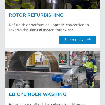
ROTOR REFURBISHING
Refurbish or perform an upgrade conversion to
reverse the signs of screen rotor wear.
Saber mais
EB CYLINDER WASHING
Return your drilled filter cylinders to like-new