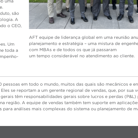
ob uma
e.
duto, são
ologia. A
indo o CEO,
AFT equipe de liderança global em uma reunião anu
planejamento e estratégia – uma mistura de engenhe
ões. Um
com MBAs e de todos os que já passaram
ne toda a
um tempo considerável no atendimento ao cliente.
sempenho-
0 pessoas em todo o mundo, muitos das quais são mecânicos e e
Eles se reportam a um gerente regional de vendas, que, por sua v
 gerais têm responsabilidades gerais sobre lucros e perdas (P&L)
as na região. A equipe de vendas também tem suporte em aplicaçõe
iços para análises mais complexas do sistema ou planejamento de 