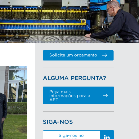
Solicite um orçamento
ALGUMA PERGUNTA?
Peça mais
informações para a
AFT
SIGA-NOS
Siga-nos no