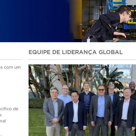
EQUIPE DE LIDERANÇA GLOBAL
cos com um
cífico de
e
ral