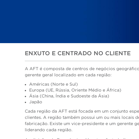
ENXUTO E CENTRADO NO CLIENTE
A AFT é composta de centros de negócios geográfi
gerente geral localizado em cada região:
Américas (Norte e Sul)
Europa (UE, Rússia, Oriente Médio e África)
Ásia (China, Índia e Sudoeste da Ásia)
Japão
Cada região da AFT está focada em um conjunto espe
clientes. A região também possui um ou mais locais d
fabricação. Existe um vice-presidente e um gerente ge
liderando cada região.