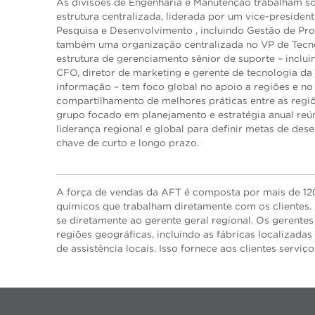
As divisões de Engenharia e Manutenção trabalham s
estrutura centralizada, liderada por um vice-president
Pesquisa e Desenvolvimento , incluindo Gestão de Pro
também uma organização centralizada no VP de Tecn
estrutura de gerenciamento sênior de suporte – inclu
CFO, diretor de marketing e gerente de tecnologia da
informação – tem foco global no apoio a regiões e no
compartilhamento de melhores práticas entre as regi
grupo focado em planejamento e estratégia anual reú
liderança regional e global para definir metas de de
chave de curto e longo prazo.
A força de vendas da AFT é composta por mais de 12
químicos que trabalham diretamente com os clientes. 
se diretamente ao gerente geral regional. Os gerentes
regiões geográficas, incluindo as fábricas localizad
de assistência locais. Isso fornece aos clientes serv