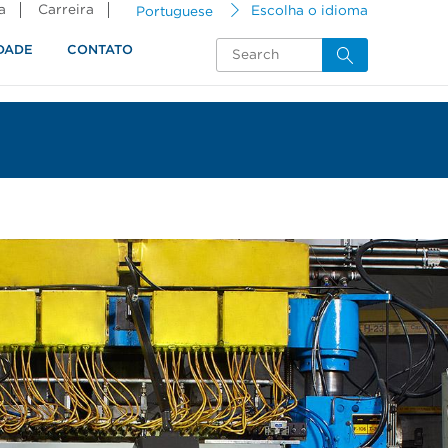
a
Carreira
Portuguese
Escolha o idioma
DADE
CONTATO