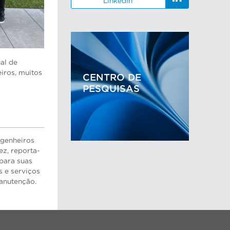
LinkedIn
al de
iros, muitos
CENTRO DE
PESQUISAS
ngenheiros
ez, reporta-
 para suas
s e serviços
manutenção.