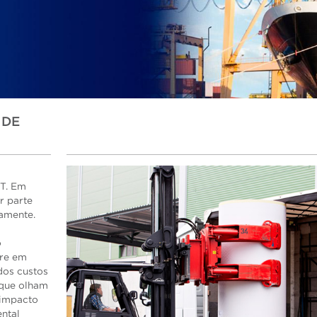
 DE
FT. Em
r parte
amente.
o
pre em
dos custos
rque olham
 impacto
ntal