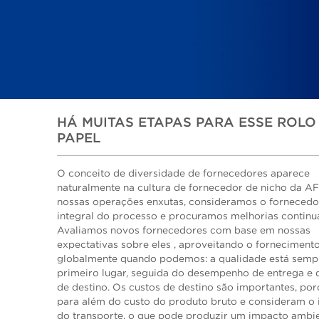
HÁ MUITAS ETAPAS PARA ESSE ROLO
PAPEL
O conceito de diversidade de fornecedores aparece
naturalmente na cultura de fornecedor de nicho da A
nossas operações enxutas, consideramos o fornecedo
integral do processo e procuramos melhorias continu
Avaliamos novos fornecedores com base em nossas
expectativas sobre eles , aproveitando o forneciment
globalmente quando podemos: a qualidade está sem
primeiro lugar, seguida do desempenho de entrega e 
de destino. Os custos de destino são importantes, po
para além do custo do produto bruto e consideram o
do transporte, o que pode produzir um impacto ambie