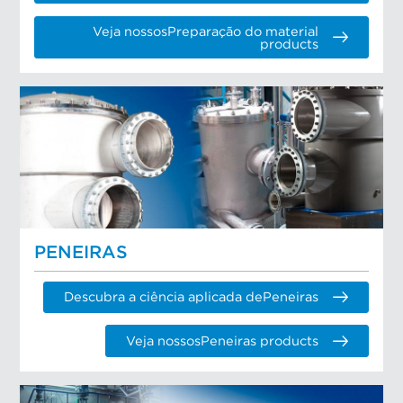
Veja nossosPreparação do material
products
PENEIRAS
Descubra a ciência aplicada dePeneiras
Veja nossosPeneiras products