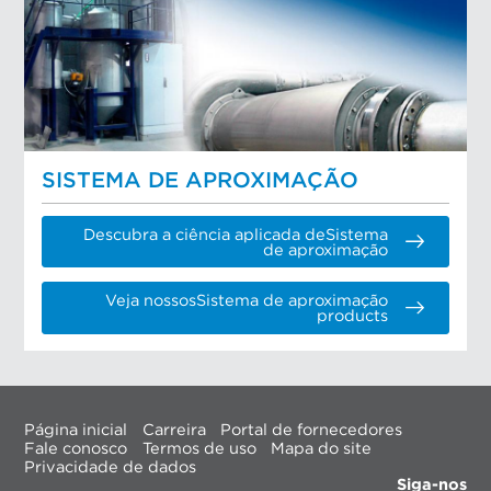
SISTEMA DE APROXIMAÇÃO
Descubra a ciência aplicada deSistema
de aproximação
Veja nossosSistema de aproximação
products
Página inicial
Carreira
Portal de fornecedores
Fale conosco
Termos de uso
Mapa do site
Privacidade de dados
Siga-nos