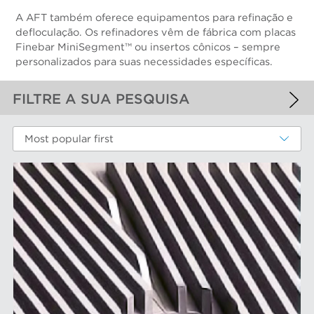
A AFT também oferece equipamentos para refinação e
defloculação. Os refinadores vêm de fábrica com placas
Finebar MiniSegment™ ou insertos cônicos – sempre
personalizados para suas necessidades específicas.
FILTRE A SUA PESQUISA
FILTROS APLICADOS
Most popular first
Refinação de fibras
MAIS FILTROS
COMPONENTS DE DESGASTE DE
DESEMPENHO
Cestos peneira
MARCAS AFT
Discos e insertos do refinador
Elementos do filtro
Depuradores Max
MERCADOS
Placas depuradoras
Refinação Finebar
Rotores de depurador
Sistemas de aproximação POM
Aproximação da máquina de papel
EQUIPAMENTO
Tecnologia Aikawa