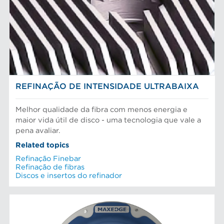
Cilindros e placas industriais
Depuração e separação de alimentos
Peneiras
Fibras químicas
Preparação do material
Fibras recicladas
Sistema de aproximação
Pasta Mecanica
Refinação de fibras
SOLUÇÕES EM REFINAÇÃO
Testes e laboratório
REFINAÇÃO DE INTENSIDADE ULTRABAIXA
Melhor qualidade da fibra com menos energia e
maior vida útil de disco - uma tecnologia que vale a
pena avaliar.
Related topics
Refinação Finebar
Refinação de fibras
Discos e insertos do refinador