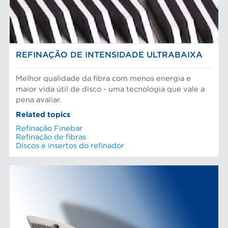
Pasta Mecanica
Refinação de fibras
SOLUÇÕES EM REFINAÇÃO
Testes e laboratório
REFINAÇÃO DE INTENSIDADE ULTRABAIXA
Melhor qualidade da fibra com menos energia e
maior vida útil de disco - uma tecnologia que vale a
pena avaliar.
Related topics
Refinação Finebar
Refinação de fibras
Discos e insertos do refinador