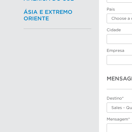
Pais
ÁSIA E EXTREMO
ORIENTE
Choose a 
Cidade
Empresa
MENSAG
Destino*
Sales - Q
Mensagem*