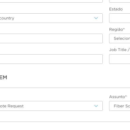
Estado
country
Região*
Selecio
Job Title 
EM
Assunto*
uote Request
Fiber S