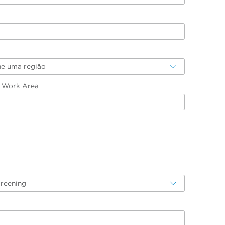
ne uma região
/ Work Area
creening